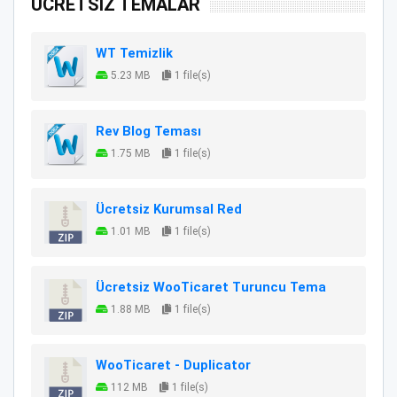
ÜCRETSİZ TEMALAR
WT Temizlik
5.23 MB
1 file(s)
Rev Blog Teması
1.75 MB
1 file(s)
Ücretsiz Kurumsal Red
1.01 MB
1 file(s)
Ücretsiz WooTicaret Turuncu Tema
1.88 MB
1 file(s)
WooTicaret - Duplicator
112 MB
1 file(s)