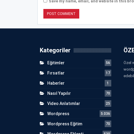
Save my name, email, and website in this bro
Kategoriler
ÖZE
Eğitimler
Özel w
56
wordp
Fırsatlar
17
edebil
Haberler
1
Nasıl Yapılır
70
Video Anlatımlar
25
Wordpress
5.036
Wordpress Eğitim
70
Wordpress Eklenti
530