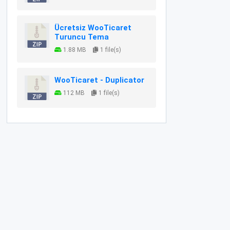
Ücretsiz WooTicaret
Turuncu Tema
1.88 MB
1 file(s)
WooTicaret - Duplicator
112 MB
1 file(s)