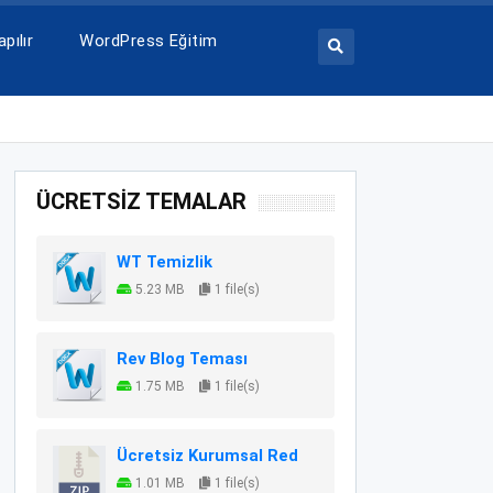
pılır
WordPress Eğitim
ÜCRETSİZ TEMALAR
WT Temizlik
5.23 MB
1 file(s)
Rev Blog Teması
1.75 MB
1 file(s)
Ücretsiz Kurumsal Red
1.01 MB
1 file(s)