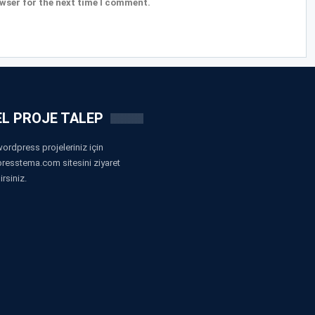
wser for the next time I comment.
L PROJE TALEP
ordpress projeleriniz için
resstema.com sitesini ziyaret
irsiniz.