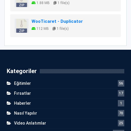
1.88 MB
1 file(s)
WooTicaret - Duplicator
112 MB
1 file(s)
Kategoriler
Eğitimler
56
Fırsatlar
17
Haberler
1
Nasıl Yapılır
70
Video Anlatımlar
25