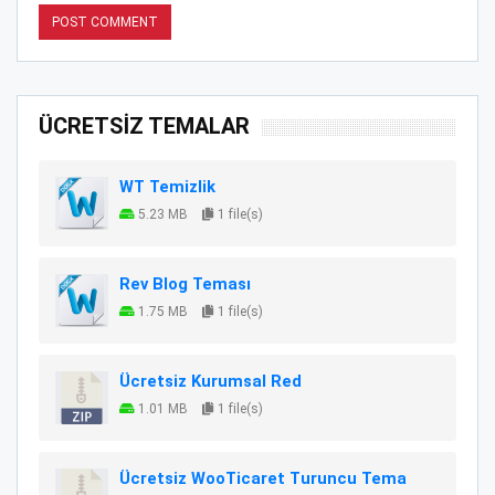
ÜCRETSİZ TEMALAR
WT Temizlik
5.23 MB
1 file(s)
Rev Blog Teması
1.75 MB
1 file(s)
Ücretsiz Kurumsal Red
1.01 MB
1 file(s)
Ücretsiz WooTicaret Turuncu Tema