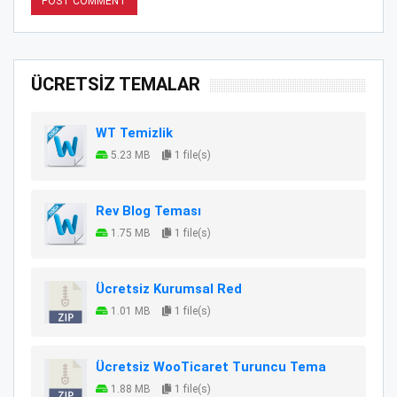
ÜCRETSİZ TEMALAR
WT Temizlik
5.23 MB
1 file(s)
Rev Blog Teması
1.75 MB
1 file(s)
Ücretsiz Kurumsal Red
1.01 MB
1 file(s)
Ücretsiz WooTicaret Turuncu Tema
1.88 MB
1 file(s)