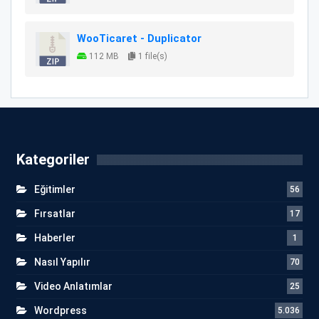
WooTicaret - Duplicator
112 MB
1 file(s)
Kategoriler
Eğitimler
56
Fırsatlar
17
Haberler
1
Nasıl Yapılır
70
Video Anlatımlar
25
Wordpress
5.036