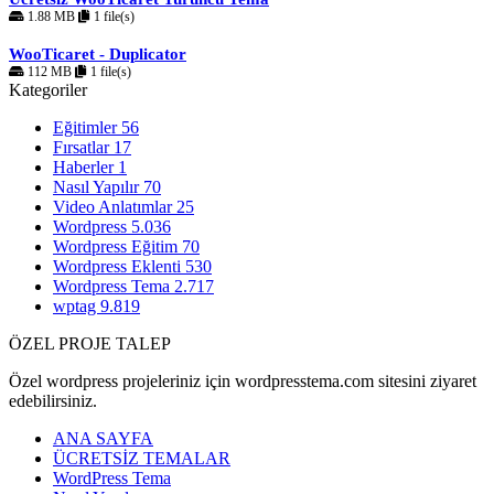
1.88 MB
1 file(s)
WooTicaret - Duplicator
112 MB
1 file(s)
Kategoriler
Eğitimler
56
Fırsatlar
17
Haberler
1
Nasıl Yapılır
70
Video Anlatımlar
25
Wordpress
5.036
Wordpress Eğitim
70
Wordpress Eklenti
530
Wordpress Tema
2.717
wptag
9.819
ÖZEL PROJE TALEP
Özel wordpress projeleriniz için wordpresstema.com sitesini ziyaret
edebilirsiniz.
ANA SAYFA
ÜCRETSİZ TEMALAR
WordPress Tema