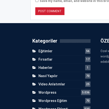
Save my name, email, and website in this bro
Kategoriler
ÖZE
Eğitimler
Özel w
56
wordp
Fırsatlar
17
edebil
Haberler
1
Nasıl Yapılır
70
Video Anlatımlar
25
Wordpress
5.036
Wordpress Eğitim
70
Wordpress Eklenti
530