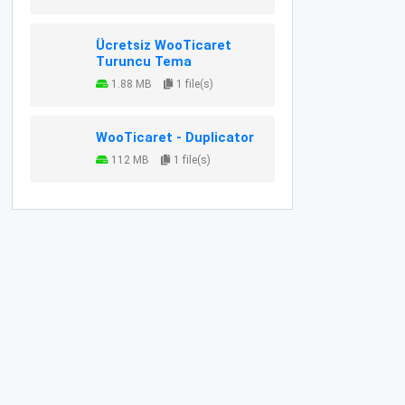
Ücretsiz WooTicaret
Turuncu Tema
1.88 MB
1 file(s)
WooTicaret - Duplicator
112 MB
1 file(s)