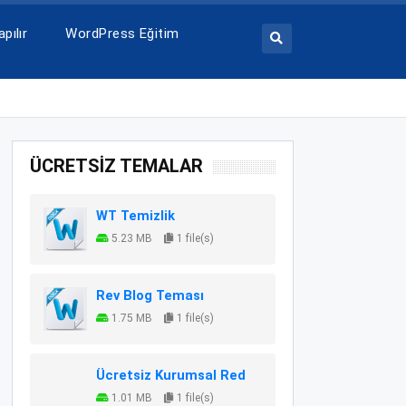
pılır
WordPress Eğitim
ÜCRETSİZ TEMALAR
WT Temizlik
5.23 MB
1 file(s)
Rev Blog Teması
1.75 MB
1 file(s)
Ücretsiz Kurumsal Red
1.01 MB
1 file(s)