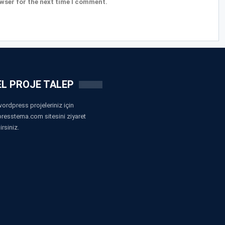
wser for the next time I comment.
L PROJE TALEP
ordpress projeleriniz için
resstema.com sitesini ziyaret
irsiniz.