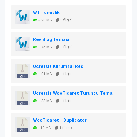
WT Temizlik
5.23 MB
1 file(s)
Rev Blog Teması
1.75 MB
1 file(s)
Ücretsiz Kurumsal Red
1.01 MB
1 file(s)
Ücretsiz WooTicaret Turuncu Tema
1.88 MB
1 file(s)
WooTicaret - Duplicator
112 MB
1 file(s)