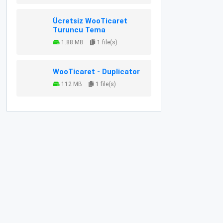
Ücretsiz WooTicaret
Turuncu Tema
1.88 MB
1 file(s)
WooTicaret - Duplicator
112 MB
1 file(s)