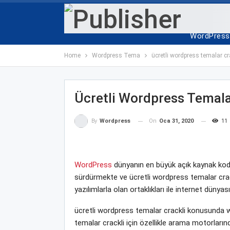
ANA SAYF
WordPress 
Home
Wordpress Tema
ücretli wordpress temalar cr
Ücretli Wordpress Temala
On
Oca 31, 2020
11
By
Wordpress
WordPress
dünyanın en büyük açık kaynak kodlu
sürdürmekte ve ücretli wordpress temalar crackl
yazılımlarla olan ortaklıkları ile internet dün
ücretli wordpress temalar crackli konusunda w
temalar crackli için özellikle arama motorları