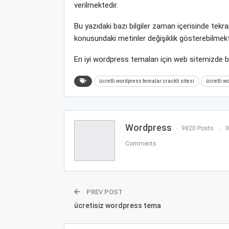
verilmektedir.
Bu yazıdaki bazı bilgiler zaman içerisinde tek
konusundaki metinler değişiklik gösterebilmekt
En iyi wordpress temaları için web sitemizde 
ücretli wordpress temalar crackli sitesi
ücretli w
Wordpress
9820 Posts
0
Comments
PREV POST
ücretisiz wordpress tema