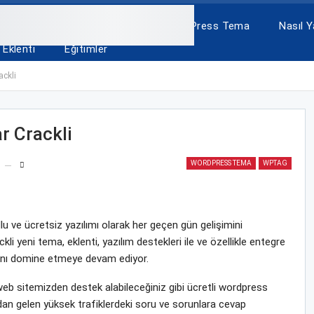
A
ÜCRETSİZ TEMALAR
WordPress Tema
Nasıl Ya
Eklenti
Eğitimler
ackli
r Crackli
WORDPRESS TEMA
WPTAG
 ve ücretsiz yazılımı olarak her geçen gün gelişimini
i yeni tema, eklenti, yazılım destekleri ile ve özellikle entegre
yasını domine etmeye devam ediyor.
eb sitemizden destek alabileceğiniz gibi ücretli wordpress
ndan gelen yüksek trafiklerdeki soru ve sorunlara cevap