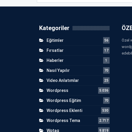
Kategoriler
ÖZE
Eğitimler
Özel w
56
wordp
Fırsatlar
17
edebil
Haberler
1
Nasıl Yapılır
70
Video Anlatımlar
25
Wordpress
5.036
Wordpress Eğitim
70
Wordpress Eklenti
530
Wordpress Tema
2.717
Wptag
9.819