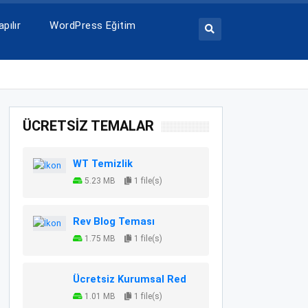
pılır
WordPress Eğitim
ÜCRETSİZ TEMALAR
WT Temizlik
5.23 MB
1 file(s)
Rev Blog Teması
1.75 MB
1 file(s)
Ücretsiz Kurumsal Red
1.01 MB
1 file(s)