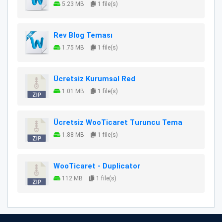
5.23 MB
1 file(s)
Rev Blog Teması
1.75 MB
1 file(s)
Ücretsiz Kurumsal Red
1.01 MB
1 file(s)
Ücretsiz WooTicaret Turuncu Tema
1.88 MB
1 file(s)
WooTicaret - Duplicator
112 MB
1 file(s)