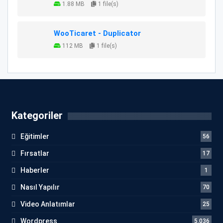
1.88 MB
1 file(s)
WooTicaret - Duplicator
112 MB
1 file(s)
Kategoriler
Eğitimler
56
Fırsatlar
17
Haberler
1
Nasıl Yapılır
70
Video Anlatımlar
25
Wordpress
5.036