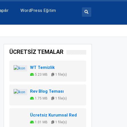
pılır
WordPress Eğitim
ÜCRETSİZ TEMALAR
WT Temizlik
5.23 MB
1 file(s)
Rev Blog Teması
1.75 MB
1 file(s)
Ücretsiz Kurumsal Red
1.01 MB
1 file(s)