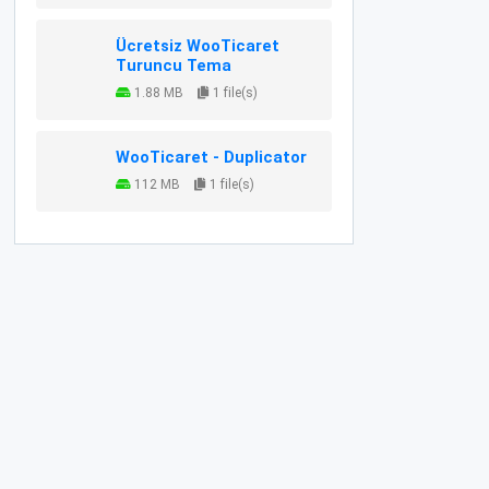
Ücretsiz WooTicaret
Turuncu Tema
1.88 MB
1 file(s)
WooTicaret - Duplicator
112 MB
1 file(s)