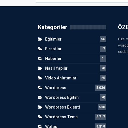
Kategoriler
ÖZE
Eğitimler
Özel w
56
wordp
Fırsatlar
17
edebil
Haberler
1
Nasıl Yapılır
70
Video Anlatımlar
25
Wordpress
5.036
Wordpress Eğitim
70
Wordpress Eklenti
530
Wordpress Tema
2.717
Wptag
9.819