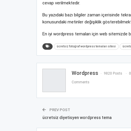
cevap verilmektedir.
Bu yazıdaki bazı bilgiler zaman içerisinde te
konusundaki metinler değişiklik gösterebilmekt
En iyi wordpress temaları için web sitemizde 
ücretsiz fotoğraf wordpress temaları sitesi
ücrets
Wordpress
9820 Posts
0
Comments
PREV POST
ücretsiz diyetisyen wordpress tema