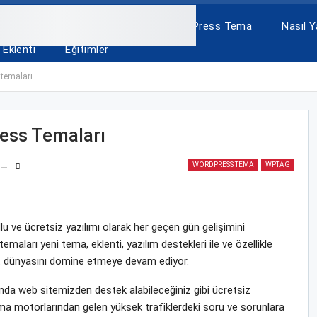
A
ÜCRETSİZ TEMALAR
WordPress Tema
Nasıl Ya
Eklenti
Eğitimler
 temaları
ess Temaları
WORDPRESS TEMA
WPTAG
 ve ücretsiz yazılımı olarak her geçen gün gelişimini
ları yeni tema, eklenti, yazılım destekleri ile ve özellikle
rnet dünyasını domine etmeye devam ediyor.
da web sitemizden destek alabileceğiniz gibi ücretsiz
ma motorlarından gelen yüksek trafiklerdeki soru ve sorunlara