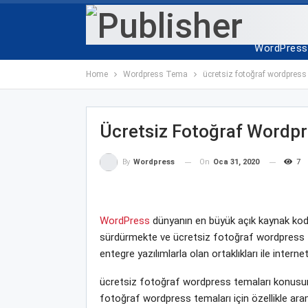
ANA SAYF
WordPress 
Home
Wordpress Tema
ücretsiz fotoğraf wordpress
Ücretsiz Fotoğraf Wordpr
On
Oca 31, 2020
7
By
Wordpress
WordPress
dünyanın en büyük açık kaynak kodlu
sürdürmekte ve ücretsiz fotoğraf wordpress tema
entegre yazılımlarla olan ortaklıkları ile inte
ücretsiz fotoğraf wordpress temaları konusun
fotoğraf wordpress temaları için özellikle ara