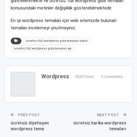
güncellenmekte ve ücretsiz full wordpress gıda temaları
konusundaki metinler değişiklik gösterebilmektedir.
En iyi wordpress temaları için web sitemizde bulunan
temaları incelemeyi unutmayınız.
ücretsiz full wordpress gıda temaları sitesi
ücretsiz full wordpress gıda temaları wp
Wordpress
9820 Posts
0 Comments
PREV POST
NEXT POST
ücretsiz diyetisyen
ücretsiz harika wordpress
wordpress tema
temaları