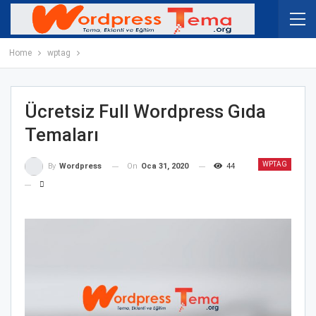
Home
wptag
Ücretsiz Full Wordpress Gıda
Temaları
WPTAG
On
Oca 31, 2020
44
By
Wordpress