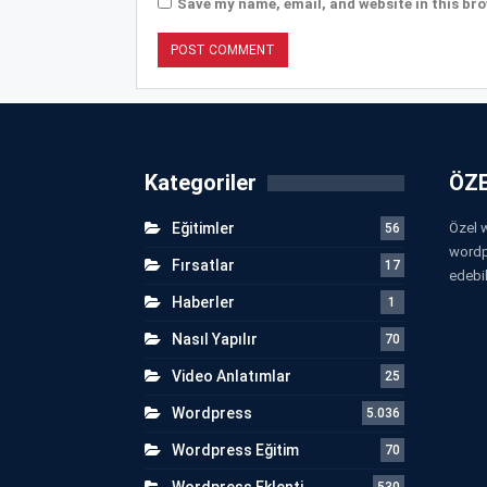
Save my name, email, and website in this bro
Kategoriler
ÖZE
Eğitimler
Özel w
56
wordp
Fırsatlar
17
edebil
Haberler
1
Nasıl Yapılır
70
Video Anlatımlar
25
Wordpress
5.036
Wordpress Eğitim
70
Wordpress Eklenti
530