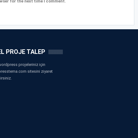
wser for the next time I comment.
L PROJE TALEP
ordpress projeleriniz için
resstema.com sitesini ziyaret
irsiniz.