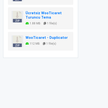
Ücretsiz WooTicaret
Turuncu Tema
1.88 MB
1 file(s)
WooTicaret - Duplicator
112 MB
1 file(s)