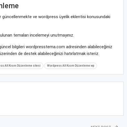
enleme
rar güncellenmekte ve wordpress üyelik eklentisi konusundaki
bulunan temaları incelemeyi unutmayınız.
güncel bilgileri wordpresstema.com adresinden alabileceğiniz
zerinden de destek alabileceğinizi hatırlatmak isteriz.
ss Alt Kısım Düzenleme sitesi
Wordpress Alt Kısım Düzenleme wp