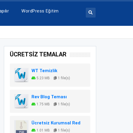
pılır
WordPress Eğitim
ÜCRETSİZ TEMALAR
WT Temizlik
5.23 MB
1 file(s)
Rev Blog Teması
1.75 MB
1 file(s)
Ücretsiz Kurumsal Red
1.01 MB
1 file(s)