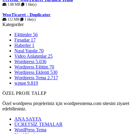
1.88 MB
1 file(s)
WooTicaret - Duplicator
112 MB
1 file(s)
Kategoriler
Eğitimler
56
Fırsatlar
17
Haberler
1
Nasıl Yapılır
70
Video Anlatımlar
25
Wordpress
5.036
Wordpress Eğitim
70
Wordpress Eklenti
530
Wordpress Tema
2.717
wptag
9.819
ÖZEL PROJE TALEP
Özel wordpress projeleriniz için wordpresstema.com sitesini ziyaret
edebilirsiniz.
ANA SAYFA
ÜCRETSİZ TEMALAR
WordPress Tema