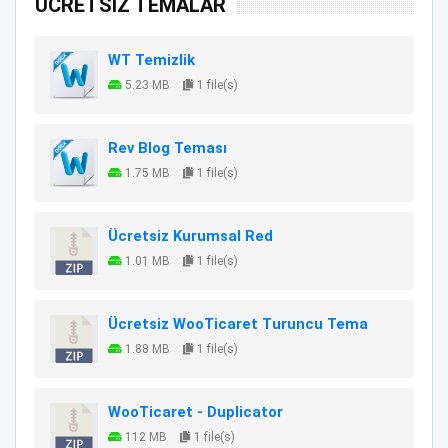
ÜCRETSİZ TEMALAR
WT Temizlik
5.23 MB
1 file(s)
Rev Blog Teması
1.75 MB
1 file(s)
Ücretsiz Kurumsal Red
1.01 MB
1 file(s)
Ücretsiz WooTicaret Turuncu Tema
1.88 MB
1 file(s)
WooTicaret - Duplicator
112 MB
1 file(s)