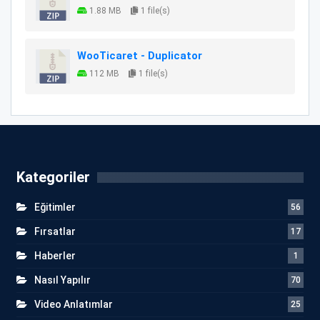
1.88 MB
1 file(s)
WooTicaret - Duplicator
112 MB
1 file(s)
Kategoriler
Eğitimler
56
Fırsatlar
17
Haberler
1
Nasıl Yapılır
70
Video Anlatımlar
25