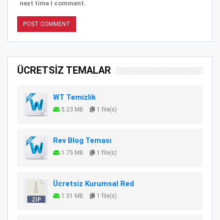
next time I comment.
ÜCRETSİZ TEMALAR
WT Temizlik
5.23 MB
1 file(s)
Rev Blog Teması
1.75 MB
1 file(s)
Ücretsiz Kurumsal Red
1.01 MB
1 file(s)