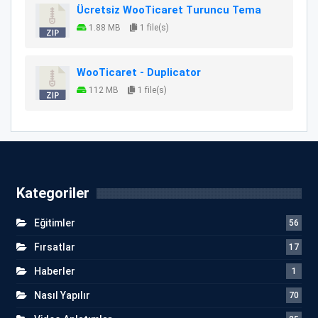
Ücretsiz WooTicaret Turuncu Tema
1.88 MB
1 file(s)
WooTicaret - Duplicator
112 MB
1 file(s)
Kategoriler
Eğitimler
56
Fırsatlar
17
Haberler
1
Nasıl Yapılır
70