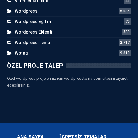
Video Anlatımlar
25
Wordpress
5.036
Wordpress Eğitim
70
Wordpress Eklenti
530
Wordpress Tema
2.717
Wptag
9.819
ÖZEL PROJE TALEP
Özel wordpress projeleriniz için wordpresstema.com sitesini ziyaret
edebilirsiniz.
ANA SAYFA
ÜCRETSİZ TEMALAR