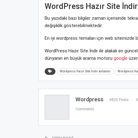
WordPress Hazır Site İndir
Bu yazıdaki bazı bilgiler zaman içerisinde te
değişiklik gösterebilmektedir.
En iyi wordpress temaları için web sitemizde 
WordPress Hazır Site İndir ile alakalı en günce
dünyanın en büyük arama motoru
google
üzeri
Wordpress Hazır Site İndir anlatımı
Wordpress Hazı
Wordpress
9820 Posts
0
Comments