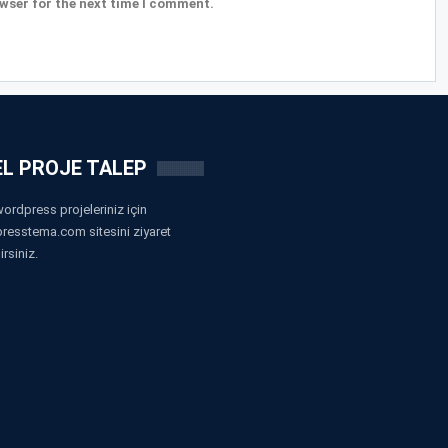
wser for the next time I comment.
L PROJE TALEP
ordpress projeleriniz için
resstema.com sitesini ziyaret
irsiniz.