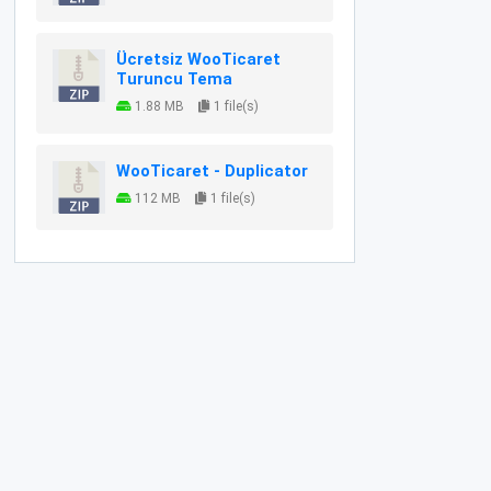
Ücretsiz WooTicaret
Turuncu Tema
1.88 MB
1 file(s)
WooTicaret - Duplicator
112 MB
1 file(s)