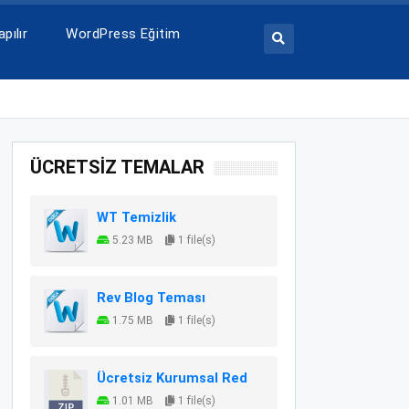
pılır
WordPress Eğitim
ÜCRETSİZ TEMALAR
WT Temizlik
5.23 MB
1 file(s)
Rev Blog Teması
1.75 MB
1 file(s)
Ücretsiz Kurumsal Red
1.01 MB
1 file(s)