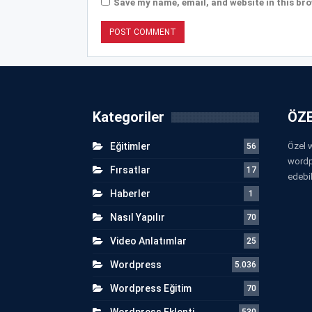
Save my name, email, and website in this bro
Kategoriler
ÖZE
Eğitimler
Özel w
56
wordp
Fırsatlar
17
edebil
Haberler
1
Nasıl Yapılır
70
Video Anlatımlar
25
Wordpress
5.036
Wordpress Eğitim
70
Wordpress Eklenti
530