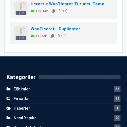
Ücretsiz WooTicaret Turuncu Tema
1.88 MB
1 file(s)
WooTicaret - Duplicator
112 MB
1 file(s)
Kategoriler
Eğitimler
56
Fırsatlar
17
Haberler
1
Nasıl Yapılır
70