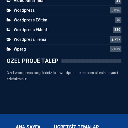
Video Anlatımlar
25
Wordpress
5.036
Wordpress Eğitim
70
Wordpress Eklenti
530
Wordpress Tema
2.717
Wptag
9.819
ÖZEL PROJE TALEP
Özel wordpress projeleriniz için wordpresstema.com sitesini ziyaret
edebilirsiniz.
ANA SAYFA
ÜCRETSİZ TEMALAR