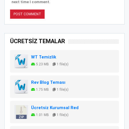
next time I comment.
ÜCRETSİZ TEMALAR
WT Temizlik
5.23 MB
1 file(s)
Rev Blog Teması
1.75 MB
1 file(s)
Ücretsiz Kurumsal Red
1.01 MB
1 file(s)