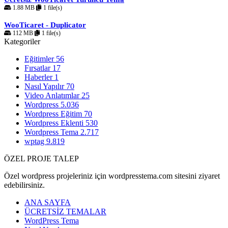
1.88 MB
1 file(s)
WooTicaret - Duplicator
112 MB
1 file(s)
Kategoriler
Eğitimler
56
Fırsatlar
17
Haberler
1
Nasıl Yapılır
70
Video Anlatımlar
25
Wordpress
5.036
Wordpress Eğitim
70
Wordpress Eklenti
530
Wordpress Tema
2.717
wptag
9.819
ÖZEL PROJE TALEP
Özel wordpress projeleriniz için wordpresstema.com sitesini ziyaret
edebilirsiniz.
ANA SAYFA
ÜCRETSİZ TEMALAR
WordPress Tema