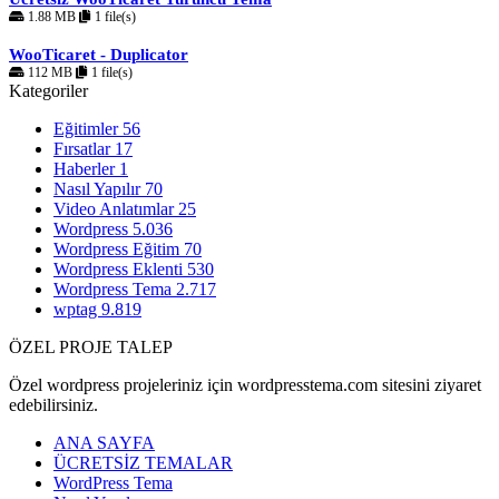
1.88 MB
1 file(s)
WooTicaret - Duplicator
112 MB
1 file(s)
Kategoriler
Eğitimler
56
Fırsatlar
17
Haberler
1
Nasıl Yapılır
70
Video Anlatımlar
25
Wordpress
5.036
Wordpress Eğitim
70
Wordpress Eklenti
530
Wordpress Tema
2.717
wptag
9.819
ÖZEL PROJE TALEP
Özel wordpress projeleriniz için wordpresstema.com sitesini ziyaret
edebilirsiniz.
ANA SAYFA
ÜCRETSİZ TEMALAR
WordPress Tema