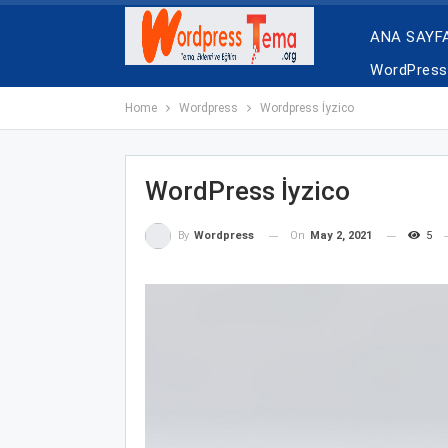
ANA SAYF
WordPress 
Home
Wordpress
Wordpress İyzico
WordPress İyzico
On
May 2, 2021
5
By
Wordpress