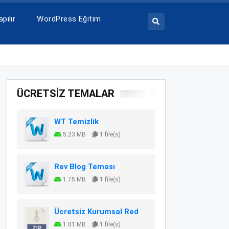
pılır
WordPress Eğitim
ÜCRETSİZ TEMALAR
WT Temizlik
5.23 MB
1 file(s)
Rev Blog Teması
1.75 MB
1 file(s)
Ücretsiz Kurumsal Red
1.01 MB
1 file(s)