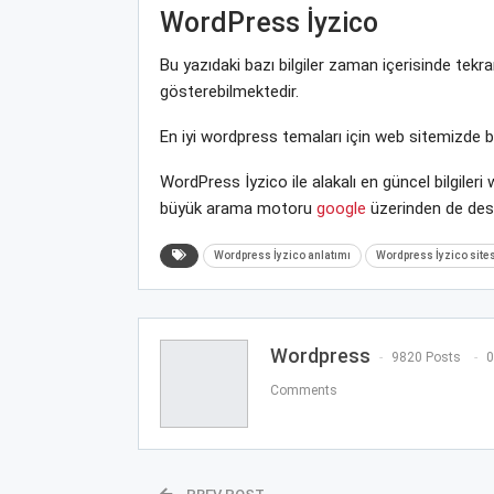
WordPress İyzico
Bu yazıdaki bazı bilgiler zaman içerisinde tek
gösterebilmektedir.
En iyi wordpress temaları için web sitemizde 
WordPress İyzico ile alakalı en güncel bilgile
büyük arama motoru
google
üzerinden de deste
Wordpress İyzico anlatımı
Wordpress İyzico sites
Wordpress
9820 Posts
0
Comments