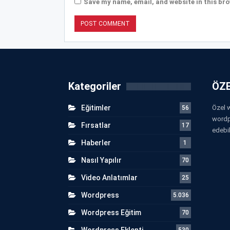
Save my name, email, and website in this bro
Kategoriler
ÖZE
Eğitimler
Özel w
56
wordp
Fırsatlar
17
edebil
Haberler
1
Nasıl Yapılır
70
Video Anlatımlar
25
Wordpress
5.036
Wordpress Eğitim
70
Wordpress Eklenti
530