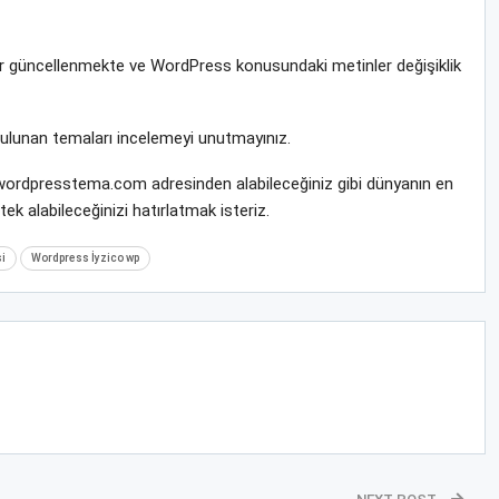
rar güncellenmekte ve WordPress konusundaki metinler değişiklik
bulunan temaları incelemeyi unutmayınız.
ri wordpresstema.com adresinden alabileceğiniz gibi dünyanın en
k alabileceğinizi hatırlatmak isteriz.
i
Wordpress İyzico wp