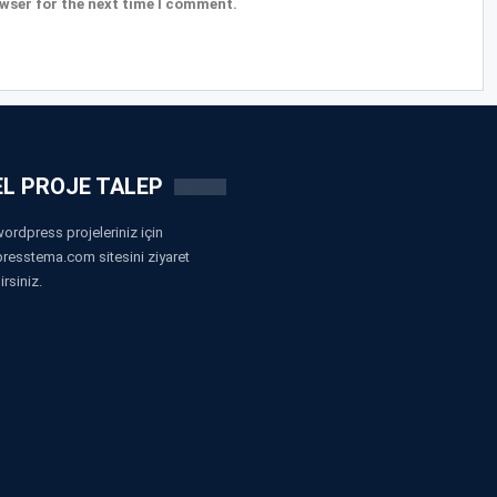
wser for the next time I comment.
L PROJE TALEP
ordpress projeleriniz için
resstema.com sitesini ziyaret
irsiniz.