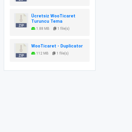
Ücretsiz WooTicaret
Turuncu Tema
1.88 MB
1 file(s)
WooTicaret - Duplicator
112 MB
1 file(s)