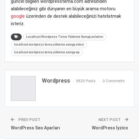
güncel bilgileri wordpresstema.com adresinden
alabileceğiniz gibi dünyanın en büyük arama motoru
google
üzerinden de destek alabileceğinizi hatırlatmak
isteriz.
Localhost Wordpress Tema Yükleme Xampp anlatımı
localhost wordpress tema yükleme xampp sitesi
localhost wordpress tema yükleme xampp wp
Wordpress
9820 Posts
0 Comments
PREV POST
NEXT POST
WordPress Seo Ayarları
WordPress İyzico