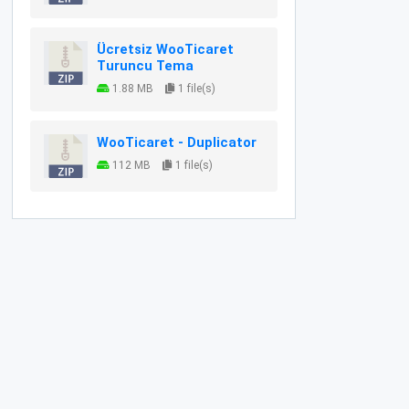
Ücretsiz WooTicaret
Turuncu Tema
1.88 MB
1 file(s)
WooTicaret - Duplicator
112 MB
1 file(s)