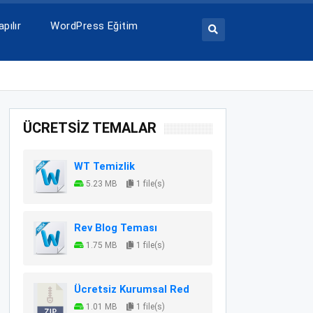
pılır
WordPress Eğitim
ÜCRETSİZ TEMALAR
WT Temizlik
5.23 MB
1 file(s)
Rev Blog Teması
1.75 MB
1 file(s)
Ücretsiz Kurumsal Red
1.01 MB
1 file(s)