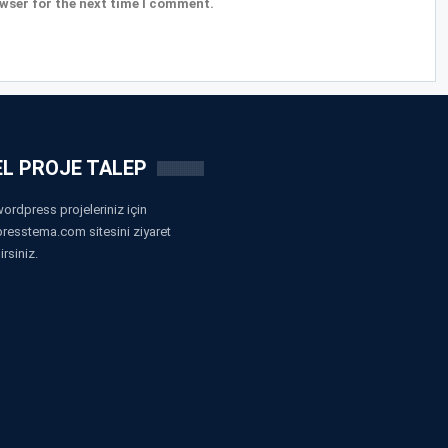
wser for the next time I comment.
L PROJE TALEP
ordpress projeleriniz için
resstema.com sitesini ziyaret
irsiniz.