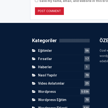
Save my name, email, and website in this bro
Kategoriler
ÖZE
Eğitimler
Özel w
56
wordp
Fırsatlar
17
edebil
Haberler
1
Nasıl Yapılır
70
Video Anlatımlar
25
Wordpress
5.036
Wordpress Eğitim
70
Wordpress Eklenti
530