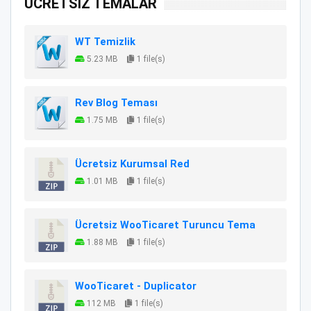
ÜCRETSİZ TEMALAR
WT Temizlik
5.23 MB
1 file(s)
Rev Blog Teması
1.75 MB
1 file(s)
Ücretsiz Kurumsal Red
1.01 MB
1 file(s)
Ücretsiz WooTicaret Turuncu Tema
1.88 MB
1 file(s)
WooTicaret - Duplicator
112 MB
1 file(s)