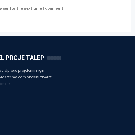
wser for the next time I comment.
L PROJE TALEP
ordpress projeleriniz için
resstema.com sitesini ziyaret
irsiniz.