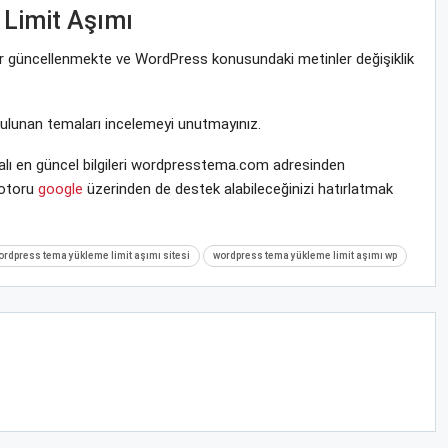
Limit Aşımı
rar güncellenmekte ve WordPress konusundaki metinler değişiklik
bulunan temaları incelemeyi unutmayınız.
lı en güncel bilgileri wordpresstema.com adresinden
motoru
google
üzerinden de destek alabileceğinizi hatırlatmak
ordpress tema yükleme limit aşımı sitesi
wordpress tema yükleme limit aşımı wp