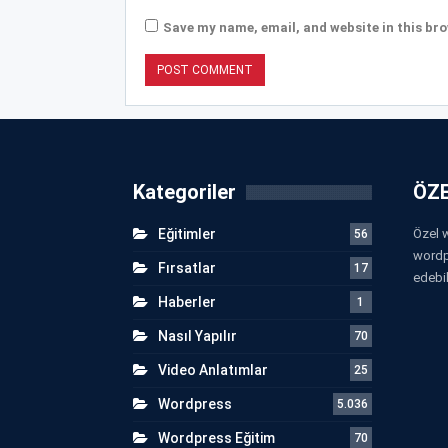
Save my name, email, and website in this bro
Kategoriler
ÖZE
Eğitimler
Özel w
56
wordp
Fırsatlar
17
edebil
Haberler
1
Nasıl Yapılır
70
Video Anlatımlar
25
Wordpress
5.036
Wordpress Eğitim
70