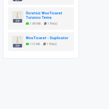
Ücretsiz WooTicaret
Turuncu Tema
1.88 MB
1 file(s)
WooTicaret - Duplicator
112 MB
1 file(s)