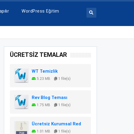
pılır
WordPress Eğitim
ÜCRETSİZ TEMALAR
WT Temizlik
5.23 MB
1 file(s)
Rev Blog Teması
1.75 MB
1 file(s)
Ücretsiz Kurumsal Red
1.01 MB
1 file(s)