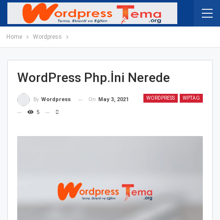
Home
Wordpress
WordPress Php.İni Nerede
WORDPRESS
WPTAG
On
May 3, 2021
By
Wordpress
5