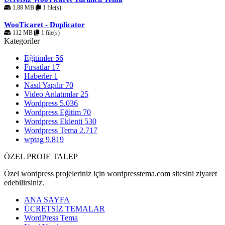
1.88 MB
1 file(s)
WooTicaret - Duplicator
112 MB
1 file(s)
Kategoriler
Eğitimler
56
Fırsatlar
17
Haberler
1
Nasıl Yapılır
70
Video Anlatımlar
25
Wordpress
5.036
Wordpress Eğitim
70
Wordpress Eklenti
530
Wordpress Tema
2.717
wptag
9.819
ÖZEL PROJE TALEP
Özel wordpress projeleriniz için wordpresstema.com sitesini ziyaret
edebilirsiniz.
ANA SAYFA
ÜCRETSİZ TEMALAR
WordPress Tema