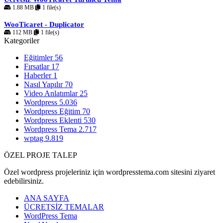
1.88 MB
1 file(s)
WooTicaret - Duplicator
112 MB
1 file(s)
Kategoriler
Eğitimler
56
Fırsatlar
17
Haberler
1
Nasıl Yapılır
70
Video Anlatımlar
25
Wordpress
5.036
Wordpress Eğitim
70
Wordpress Eklenti
530
Wordpress Tema
2.717
wptag
9.819
ÖZEL PROJE TALEP
Özel wordpress projeleriniz için wordpresstema.com sitesini ziyaret
edebilirsiniz.
ANA SAYFA
ÜCRETSİZ TEMALAR
WordPress Tema