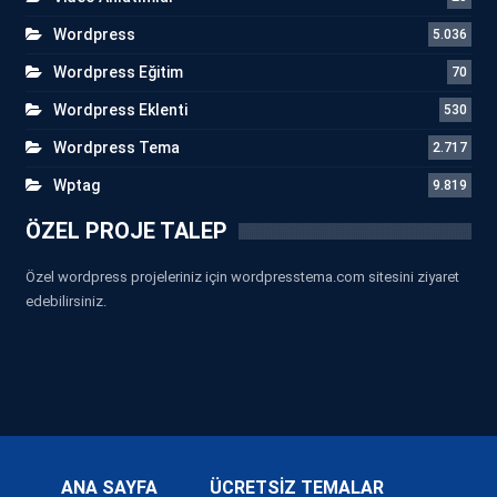
Wordpress
5.036
Wordpress Eğitim
70
Wordpress Eklenti
530
Wordpress Tema
2.717
Wptag
9.819
ÖZEL PROJE TALEP
Özel wordpress projeleriniz için wordpresstema.com sitesini ziyaret
edebilirsiniz.
ANA SAYFA
ÜCRETSİZ TEMALAR