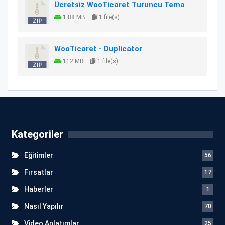
Ücretsiz WooTicaret Turuncu Tema
1.88 MB
1 file(s)
WooTicaret - Duplicator
112 MB
1 file(s)
Kategoriler
Eğitimler
56
Fırsatlar
17
Haberler
1
Nasıl Yapılır
70
Video Anlatımlar
25