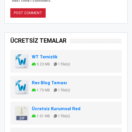
next time I comment.
ÜCRETSİZ TEMALAR
WT Temizlik
5.23 MB
1 file(s)
Rev Blog Teması
1.75 MB
1 file(s)
Ücretsiz Kurumsal Red
1.01 MB
1 file(s)