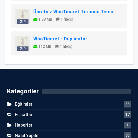
Ücretsiz WooTicaret Turuncu Tema
1.88 MB
1 file(s)
WooTicaret - Duplicator
112 MB
1 file(s)
Kategoriler
Eğitimler
56
Fırsatlar
17
Haberler
1
Nasıl Yapılır
70