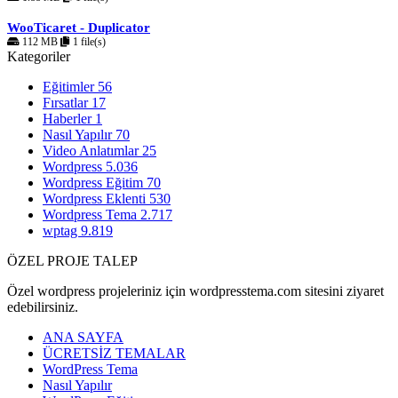
WooTicaret - Duplicator
112 MB
1 file(s)
Kategoriler
Eğitimler
56
Fırsatlar
17
Haberler
1
Nasıl Yapılır
70
Video Anlatımlar
25
Wordpress
5.036
Wordpress Eğitim
70
Wordpress Eklenti
530
Wordpress Tema
2.717
wptag
9.819
ÖZEL PROJE TALEP
Özel wordpress projeleriniz için wordpresstema.com sitesini ziyaret
edebilirsiniz.
ANA SAYFA
ÜCRETSİZ TEMALAR
WordPress Tema
Nasıl Yapılır