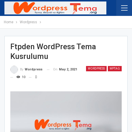
Home
Wordpress
Ftpden WordPress Tema
Kusrulumu
WORDPRESS
WPTAG
On
May 2, 2021
By
Wordpress
10