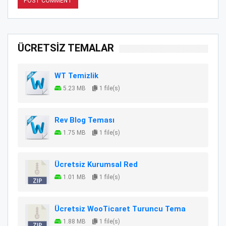
ÜCRETSİZ TEMALAR
WT Temizlik
5.23 MB
1 file(s)
Rev Blog Teması
1.75 MB
1 file(s)
Ücretsiz Kurumsal Red
1.01 MB
1 file(s)
Ücretsiz WooTicaret Turuncu Tema
1.88 MB
1 file(s)