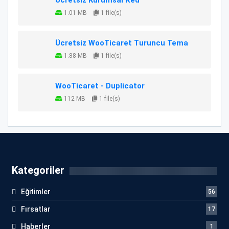
1.01 MB
1 file(s)
Ücretsiz WooTicaret Turuncu Tema
1.88 MB
1 file(s)
WooTicaret - Duplicator
112 MB
1 file(s)
Kategoriler
Eğitimler
56
Fırsatlar
17
Haberler
1