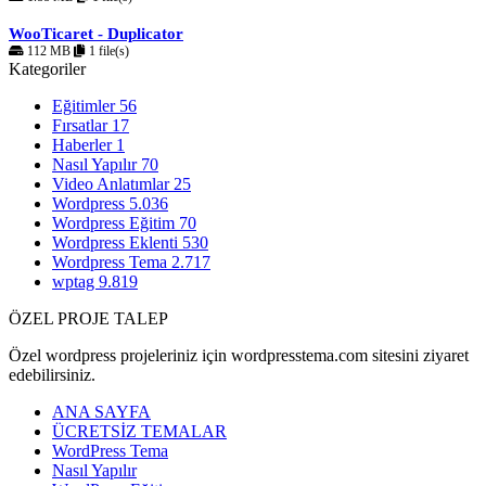
WooTicaret - Duplicator
112 MB
1 file(s)
Kategoriler
Eğitimler
56
Fırsatlar
17
Haberler
1
Nasıl Yapılır
70
Video Anlatımlar
25
Wordpress
5.036
Wordpress Eğitim
70
Wordpress Eklenti
530
Wordpress Tema
2.717
wptag
9.819
ÖZEL PROJE TALEP
Özel wordpress projeleriniz için wordpresstema.com sitesini ziyaret
edebilirsiniz.
ANA SAYFA
ÜCRETSİZ TEMALAR
WordPress Tema
Nasıl Yapılır