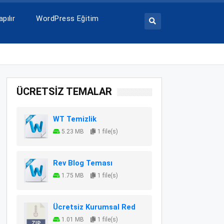
pılır
WordPress Eğitim
ÜCRETSİZ TEMALAR
WT Temizlik
5.23 MB
1 file(s)
Rev Blog Teması
1.75 MB
1 file(s)
Ücretsiz Kurumsal Red
1.01 MB
1 file(s)