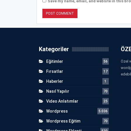
Save my name, email, and website in this bro
Kategoriler
ÖZE
Eğitimler
Özel w
56
wordp
Fırsatlar
17
edebil
Haberler
1
Nasıl Yapılır
70
Video Anlatımlar
25
Wordpress
5.036
Wordpress Eğitim
70
Wordpress Eklenti
530