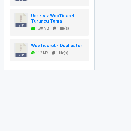
Ücretsiz WooTicaret
Turuncu Tema
1.88 MB
1 file(s)
WooTicaret - Duplicator
112 MB
1 file(s)