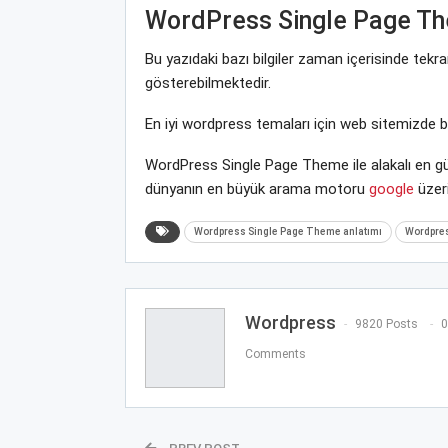
WordPress Single Page T
Bu yazıdaki bazı bilgiler zaman içerisinde tek
gösterebilmektedir.
En iyi wordpress temaları için web sitemizde 
WordPress Single Page Theme ile alakalı en gü
dünyanın en büyük arama motoru
google
üzeri
Wordpress Single Page Theme anlatımı
Wordpres
Wordpress
9820 Posts
0
Comments