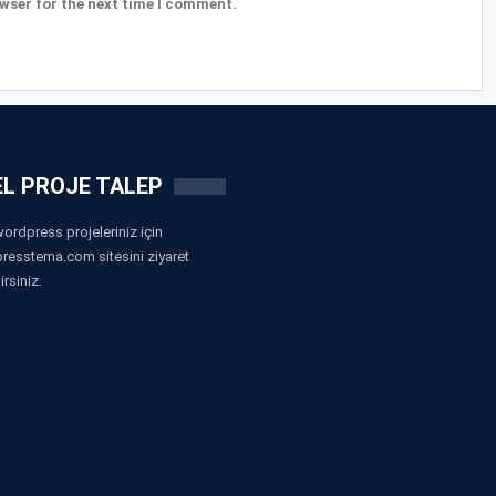
wser for the next time I comment.
L PROJE TALEP
ordpress projeleriniz için
resstema.com sitesini ziyaret
irsiniz.